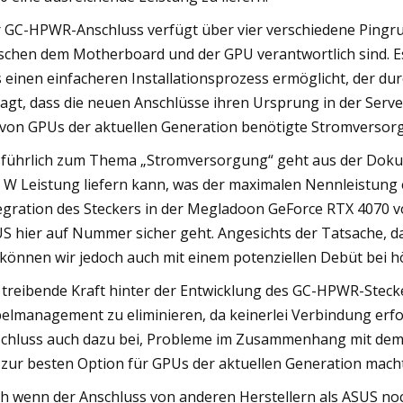
 GC-HPWR-Anschluss verfügt über vier verschiedene Pingr
schen dem Motherboard und der GPU verantwortlich sind. Es 
 einen einfacheren Installationsprozess ermöglicht, der durc
agt, dass die neuen Anschlüsse ihren Ursprung in der Serve
 von GPUs der aktuellen Generation benötigte Stromversor
führlich zum Thema „Stromversorgung“ geht aus der Dokum
 W Leistung liefern kann, was der maximalen Nennleistung e
egration des Steckers in der Megladoon GeForce RTX 4070 v
S hier auf Nummer sicher geht. Angesichts der Tatsache, d
, können wir jedoch auch mit einem potenziellen Debüt bei 
 treibende Kraft hinter der Entwicklung des GC-HPWR-Steck
elmanagement zu eliminieren, da keinerlei Verbindung erfor
chluss auch dazu bei, Probleme im Zusammenhang mit de
 zur besten Option für GPUs der aktuellen Generation macht
h wenn der Anschluss von anderen Herstellern als ASUS noch 