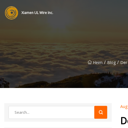
Xiamen UL Wire Inc.
/
/
Heim
Blog
Der 
Aug
D