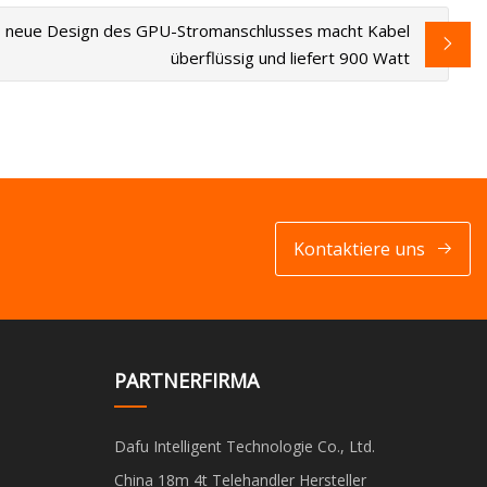
 neue Design des GPU-Stromanschlusses macht Kabel
überflüssig und liefert 900 Watt
Kontaktiere uns
PARTNERFIRMA
Dafu Intelligent Technologie Co., Ltd.
China 18m 4t Telehandler Hersteller