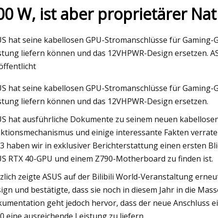
00 W, ist aber proprietärer Na
May 26, 2023
S hat seine kabellosen GPU-Stromanschlüsse für Gaming-GPU
GPX4 ist ein wichtiger Ferroptose-
stung liefern können und das 12VHPWR-Design ersetzen. AS
Biomarker und korreliert mit
öffentlicht
Immunzellpopulationen und Immun-
S hat seine kabellosen GPU-Stromanschlüsse für Gaming-GPU
Checkpoints bei Sepsis im Kindesalter
stung liefern können und das 12VHPWR-Design ersetzen.
S hat ausführliche Dokumente zu seinem neuen kabellosen 
ktionsmechanismus und einige interessante Fakten verraten.
3 haben wir in exklusiver Berichterstattung einen ersten B
S RTX 40-GPU und einem Z790-Motherboard zu finden ist.
zlich zeigte ASUS auf der Bilibili World-Veranstaltung erne
ign und bestätigte, dass sie noch in diesem Jahr in die Ma
umentation geht jedoch hervor, dass der neue Anschluss e
0 eine ausreichende Leistung zu liefern.