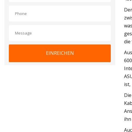
Der
zwi
was
ges
die
Aus
EINREICHEN
600
Int
ASU
ist
Die
Kab
Ans
ihn
Auc