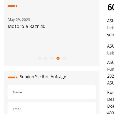
6
May 30, 2023
ASU
Eine Längsschnittanalyse der heißen
Lei
Quellen der Five Sisters im Yellowstone-
ver
Nationalpark zeigt eine dynamische
ASU
thermoalkalische Umgebung
Lei
ASU
Fun
202
Senden Sie Ihre Anfrage
ASU
Kür
Des
Dok
409