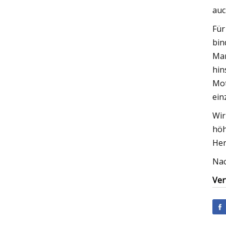
auc
Für
bin
Mar
hin
Mot
ein
Wir
höh
Her
Nac
Ver