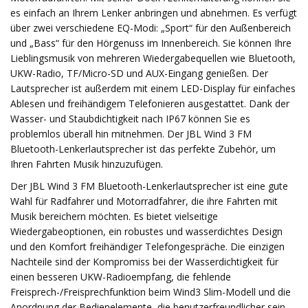
es einfach an Ihrem Lenker anbringen und abnehmen. Es verfügt
über zwei verschiedene EQ-Modi: „Sport“ für den Außenbereich
und „Bass“ für den Hörgenuss im Innenbereich. Sie können Ihre
Lieblingsmusik von mehreren Wiedergabequellen wie Bluetooth,
UKW-Radio, TF/Micro-SD und AUX-Eingang genießen. Der
Lautsprecher ist außerdem mit einem LED-Display für einfaches
Ablesen und freihändigem Telefonieren ausgestattet. Dank der
Wasser- und Staubdichtigkeit nach IP67 können Sie es
problemlos überall hin mitnehmen. Der JBL Wind 3 FM
Bluetooth-Lenkerlautsprecher ist das perfekte Zubehör, um
Ihren Fahrten Musik hinzuzufügen.
Der JBL Wind 3 FM Bluetooth-Lenkerlautsprecher ist eine gute
Wahl für Radfahrer und Motorradfahrer, die ihre Fahrten mit
Musik bereichern möchten. Es bietet vielseitige
Wiedergabeoptionen, ein robustes und wasserdichtes Design
und den Komfort freihändiger Telefongespräche. Die einzigen
Nachteile sind der Kompromiss bei der Wasserdichtigkeit für
einen besseren UKW-Radioempfang, die fehlende
Freisprech-/Freisprechfunktion beim Wind3 Slim-Modell und die
Anordnung der Bedienelemente, die benutzerfreundlicher sein