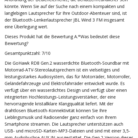
könnte. Wenn Sie auf der Suche nach einem kompakten und
langlebigen Lautsprecher für Ihre Outdoor-Abenteuer sind, ist
der Bluetooth-Lenkerlautsprecher JBL Wind 3 FM insgesamt
eine Überlegung wert.
Dieses Produkt hat die Bewertung A.*Was bedeutet diese
Bewertung?
Gesamtpunktzahl: 7/10
Die GoHawk RD8 Gen.2 wasserdichte Bluetooth-Soundbar mit
Motorrad-ATV-Stereolautsprechern ist ein vielseitiges und
leistungsstarkes Audiosystem, das für Motorräder, Motorroller,
Geländefahrzeuge und Elektrofahrräder entwickelt wurde. Es
verfügt über ein wasserdichtes Design und verfügt über einen
integrierten Hochleistungs-Leistungsverstärker, der eine
hervorragende kristallklare Klangqualität liefert. Mit der
drahtlosen Bluetooth-Konnektivität können Sie Ihre
Lieblingsmusik und Radiosender ganz einfach von Ihrem
Smartphone streamen. Die Lautsprecher unterstützen auch
USB- und microSD-Karten-MP3-Dateien und sind mit einer 3,5-
mm-Audiobuchse AUX IN ausgestattet. Die Gen.2-Version dieses