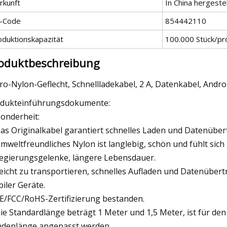
rkunft
In China hergestel
-Code
854442110
oduktionskapazität
100.000 Stück/pr
oduktbeschreibung
ro-Nylon-Geflecht, Schnellladekabel, 2 A, Datenkabel, Andr
dukteinführungsdokumente:
onderheit:
Das Originalkabel garantiert schnelles Laden und Datenüber
Umweltfreundliches Nylon ist langlebig, schön und fühlt sich 
Legierungsgelenke, längere Lebensdauer.
Leicht zu transportieren, schnelles Aufladen und Datenüber
iler Geräte.
CE/FCC/RoHS-Zertifizierung bestanden.
Die Standardlänge beträgt 1 Meter und 1,5 Meter, ist für d
denlänge angepasst werden.