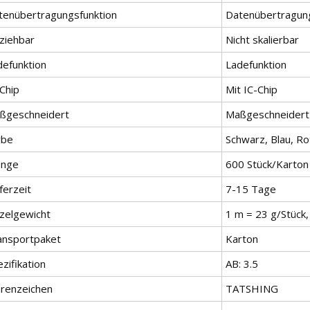
tenübertragungsfunktion
Datenübertragung
nziehbar
Nicht skalierbar
defunktion
Ladefunktion
Chip
Mit IC-Chip
ßgeschneidert
Maßgeschneidert
rbe
Schwarz, Blau, Ro
nge
600 Stück/Karton
ferzeit
7-15 Tage
nzelgewicht
1 m = 23 g/Stück,
ansportpaket
Karton
zifikation
AB: 3.5
renzeichen
TATSHING