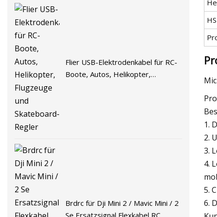
He
HS
Pr
Pr
Flier USB-Elektrodenkabel für RC-
Boote, Autos, Helikopter,
Mic
Flugzeuge und Skateboard-Regler
Pro
Bes
1. 
2. 
3. 
4. 
mob
5. 
6. 
Brdrc für Dji Mini 2 / Mavic Mini / 2
Se Ersatzsignal Flexkabel RC
Kun