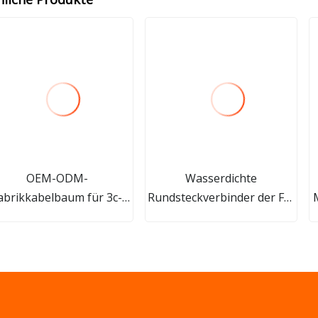
OEM-ODM-
Wasserdichte
abrikkabelbaum für 3c-
Rundsteckverbinder der Fq-
Elektronik mit
Serie
Spielautomaten für
medizinische Geräte,
Haushaltsgeräten und
Automobilzubehör