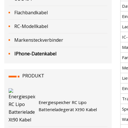
Da
Flachbandkabel
Ei
RC-Modellkabel
La
IC-
Markensteckverbinder
Ma
IPhone-Datenkabel
Fa
Me
PRODUKT
Lie
Ei
Tr
Energiespeicher RC Lipo
Spe
Batterieladegerät Xt90 Kabel
Wa