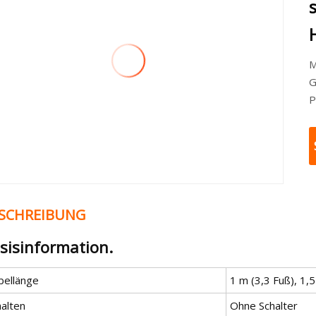
M
G
P
SCHREIBUNG
sisinformation.
bellänge
1 m (3,3 Fuß), 1,5
halten
Ohne Schalter