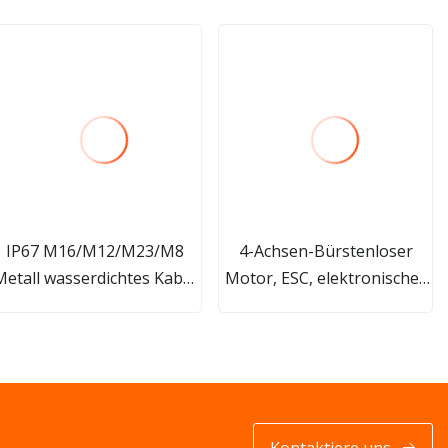
IP67 M16/M12/M23/M8
4-Achsen-Bürstenloser
Metall wasserdichtes Kabel
Motor, ESC, elektronischer
Runder Stromanschluss
Geschwindigkeitsregler
Kabelbaum Auto
durch Flugzeug-
Funksteuerungssender
Kontaktiere uns