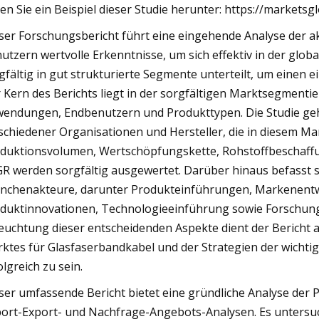
en Sie ein Beispiel dieser Studie herunter: https://market
ser Forschungsbericht führt eine eingehende Analyse der a
utzern wertvolle Erkenntnisse, um sich effektiv in der globa
gfältig in gut strukturierte Segmente unterteilt, um einen 
 Kern des Berichts liegt in der sorgfältigen Marktsegmenti
endungen, Endbenutzern und Produkttypen. Die Studie geht
schiedener Organisationen und Hersteller, die in diesem Ma
duktionsvolumen, Wertschöpfungskette, Rohstoffbeschaffu
R werden sorgfältig ausgewertet. Darüber hinaus befasst si
nchenakteure, darunter Produkteinführungen, Markenentw
duktinnovationen, Technologieeinführung sowie Forschun
euchtung dieser entscheidenden Aspekte dient der Bericht a
ktes für Glasfaserbandkabel und der Strategien der wichti
olgreich zu sein.
ser umfassende Bericht bietet eine gründliche Analyse der 
ort-Export- und Nachfrage-Angebots-Analysen. Es untersucht