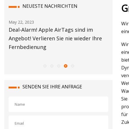
G
NEUESTE NACHRICHTEN
May 24, 2023
May 16,
Wir
45 erschwerende, häufige Probleme,
ICC W
ein
hre
von denen Sie nicht wussten, dass es
der m
Wir
kostengünstige und einfache Lösungen
ein
gibt
bie
Dyn
ver
Wet
SENDEN SIE IHRE ANFRAGE
Wac
Sie
pro
für
Zuk