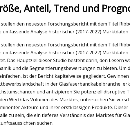
röße, Anteil, Trend und Progn
 2023
 stellen den neuesten Forschungsbericht mit dem Titel Ribb
orld Test Championship Finale
e umfassende Analyse historischer (2017-2022) Marktdaten
eisten Jahrhunderte
 stellen den neuesten Forschungsbericht mit dem Titel Ribb
e umfassende Analyse historischer (2017-2022) Marktdaten
tet. Das Hauptziel dieser Studie besteht darin, den Lesern wer
amik und die Segmentierungsbewertungen zu bieten. Um di
einfachen, ist der Bericht kapitelweise gegliedert. Gewinnen 
tbewerbslandschaft in der Glasfaserbandkabelbranche, erkun
hstumschancen und antizipieren Sie potenziell disruptive 
 den Wert/das Volumen des Marktes, untersuchen Sie versc
minenter Akteure und ihrer erstklassigen Produkte. Dieser 
 alle zu sein, die ein tieferes Verständnis des Marktes für 
unftsaussichten suchen.