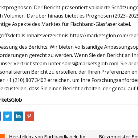
ktprognosen: Der Bericht präsentiert validierte Schätzun
h Volumen. Darüber hinaus bietet es Prognosen (2023–2029
htige Aspekte des Marktes für Flachband-Glasfaserkabel.
riffsdetails Inhaltsverzeichnis https://marketsglob.com/rep
assung des Berichts: Wir bieten vollständige Anpassungsop
orderungen gerecht zu werden. Wenn Sie den Bericht an Ihr
unser Vertriebsteam unter
sales@marketsglob.com
. Sie ar
sonalisierten Bericht zu erstellen, der Ihren Präferenzen e
er +1 (210) 807 3402 erreichen, um Ihre Forschungsanforder
herzustellen, dass Sie einen Bericht erhalten, der genau auf I
ketsGlob
Herstellung von Flachbandkabeln für
Bürgermeister Bow