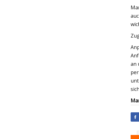
Mar
auc
wic
Zug
Anp
Anf
an 
per
unt
sic
Mar