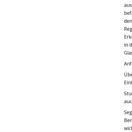
aus
bef
den
Reg
Erk
in 
Gla
Anf
Übe
Ein
Stu
auc
Seg
Ber
wic