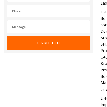
Lad
Die
Ben
sor
Der
Anw
EINREICHEN
ver
Pro
CAG
Bra
Pro
Bel
Mar
erf
Die
Imp